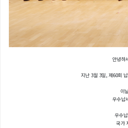
안녕하세
지난 3월 3일, 제60
이
우수납세
우수납
국가 